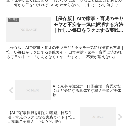
児・仕事が驚くほど回るようになった話 「やることは山ほどあるの
に、何から手をつければいいかわからない」 これは、少し前までの
私の毎日の悩みでした。 仕事、家事、育児。どれも「や...
【保存版】AIで家事・育児のモヤ
AI×日常
モヤと不安を一気に解消する方法
｜忙しい毎日をラクにする実践ガ
イ
【保存版】AIで家事・育児のモヤモヤと不安を一気に解消する方法｜
忙しい毎日をラクにする実践ガイド 日常生活・家事・育児に追われ
る毎日の中で、「なんとなくモヤモヤする」「不安が消えない」「頭
の中が常に忙しい」と感じることはありませんか？私はま...
AIで家事時短設計｜日常生活・育児が驚
くほど楽になる具体的な導入手順と実体
験
【AIで家事負担を劇的に軽減】日常生
活・育児がラクになる実践ガイド｜忙し
い家庭こそ導入したいAI活用術