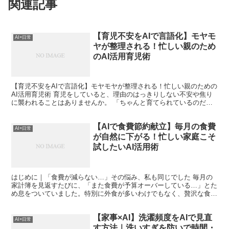
関連記事
【育児不安をAIで言語化】モヤモ
AI×日常
ヤが整理される！忙しい親のため
のAI活用育児術
【育児不安をAIで言語化】モヤモヤが整理される！忙しい親のための
AI活用育児術 育児をしていると、理由のはっきりしない不安や焦り
に襲われることはありませんか。 「ちゃんと育てられているのだろ
うか」「この対応は間違っていないのか」「他の家庭と...
【AIで食費節約献立】毎月の食費
AI×日常
が自然に下がる！忙しい家庭こそ
試したいAI活用術
はじめに｜「食費が減らない…」その悩み、私も同じでした 毎月の
家計簿を見返すたびに、「また食費が予算オーバーしている…」とた
め息をついていました。特別に外食が多いわけでもなく、贅沢な食材
を買っているつもりもありません。それなのに、なぜか食費...
【家事×AI】洗濯頻度をAIで見直
AI×日常
す方法｜洗いすぎを防いで時間・