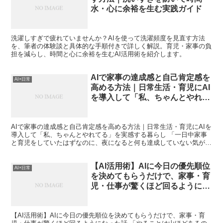
水・心に余裕を生む実践ガイド
洗濯しすぎで疲れていませんか？AIを使って洗濯頻度を見直す方法
を、筆者の体験談と具体的な手順付きで詳しく解説。育児・家事の負
担を減らし、時間と心に余裕を生むAI活用術を紹介します。
AIで家事の達成感と自己肯定感を
AI×日常
高める方法｜日常生活・育児にAI
を導入して「私、ちゃんとやれて
る」を実感する暮らし
AIで家事の達成感と自己肯定感を高める方法｜日常生活・育児にAIを
導入して「私、ちゃんとやれてる」を実感する暮らし 「一日中家事
と育児をしていたはずなのに、夜になると何も達成していない気がす
る」。これは、かつての私が毎日のように感じていた悩...
【AI活用術】AIに今日の優先順位
AI×日常
を決めてもらうだけで、家事・育
児・仕事が驚くほど回るようにな
った話
【AI活用術】AIに今日の優先順位を決めてもらうだけで、家事・育