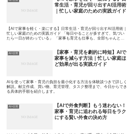
AI×日常
常生活・育児が回り出すAI活用術
｜忙しい家庭のための実践ガイド
【AIで家事を軽く・楽にする】日常生活・育児が回り出すAI活用術｜
忙しい家庭のための実践ガイド 「毎日やることが多すぎて、気づい
たら一日が終わっている」 「家事も育児も仕事も、全部ちゃんとや
ろうとして疲れ切ってしまう」 これは、少し前までの...
【家事・育児を劇的に時短】AIで
AI×日常
家事を減らす方法｜忙しい家庭ほ
ど効果が出る実践ガイド
AIを使って家事・育児の負担を最小化する方法を体験談つきで詳しく
解説。献立作成、買い物、育児管理、タスク整理まで、今日からでき
る具体的手順を紹介します。
【AIで外食判断】もう迷わない！
AI×日常
家事・育児に追われる毎日をラク
にする賢い外食の決め方