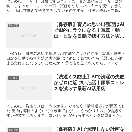
はじめに｜「今日、外食にする？」その一言が重い理由 「今日は外
食にしようか……」この一言、実はかなりエネルギーを使いません
か。 私は共働きで子育てをしているのですが、仕事が終わって保育
園へ迎えに行き、帰宅する頃にはもうヘトヘトです。冷蔵庫を...
【保存版】育児の思い出整理はAI
AI×日常
で劇的にラクになる！写真・動
画・日記を自動で残す方法と実体
験
【保存版】育児の思い出整理はAIで劇的にラクになる！写真・動画・
日記を自動で残す方法と実体験 はじめに：気づいたら「思い出が溜
まるだけ」になっていませんか？ 子どもが生まれてから、スマホの
写真フォルダが一気にパンパンになりました。最初は「全...
【洗濯ミス防止】AIで洗濯の失敗
AI×日常
がゼロに近づいた話｜家事ストレ
スを減らす最新AI活用術
はじめに｜洗濯ミスは「うっかり」ではなく「情報過多」が原因でし
た 洗濯は毎日のように行う家事ですが、「うっかりミス」が起きや
すい作業でもあります。白いTシャツがうっすらピンクに染まった
り、子どもの服が縮んでしまったり、お気に入りのニットがフ...
【保存版】AIで無理しない計画を
AI×日常