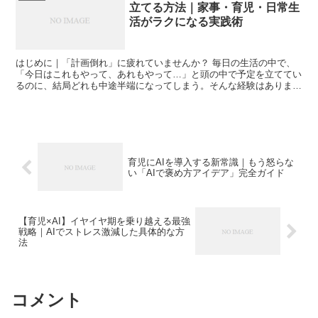
立てる方法｜家事・育児・日常生
活がラクになる実践術
はじめに｜「計画倒れ」に疲れていませんか？ 毎日の生活の中で、
「今日はこれもやって、あれもやって…」と頭の中で予定を立ててい
るのに、結局どれも中途半端になってしまう。そんな経験はありませ
んか？ 私は家事と育児、そして仕事を両立する中で、計画...
育児にAIを導入する新常識｜もう怒らな
い「AIで褒め方アイデア」完全ガイド
【育児×AI】イヤイヤ期を乗り越える最強
戦略｜AIでストレス激減した具体的な方
法
コメント