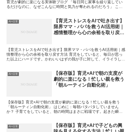
育児が劇的に楽になる実体験ブログ 「毎日同じ家事を繰り返してい
るだけなのに、なぜこんなに時間と気力が奪われるのだろう」 これ
は、少し前までの私自身の正直な気持ちでした。 仕事、...
【育児ストレスをAIで吐き出す】
AI×日常
限界ママ・パパを救うAI活用術｜
感情整理から心の余裕を取り戻す
方法
【育児ストレスをAIで吐き出す】限界ママ・パパを救うAI活用術｜感
情整理から心の余裕を取り戻す方法 育児をしていると、毎日が思っ
た以上にハードです。かわいいはずの我が子に対して、イライラして
しまう自分に自己嫌悪を感じたり、「こんなにしんどい...
【保存版】育児×AIで朝の支度が
AI×日常
劇的に楽になる！忙しい親を救う
「朝ルーティン自動化術」
【保存版】育児×AIで朝の支度が劇的に楽になる！忙しい親を救う
「朝ルーティン自動化術」 はじめに：毎朝バタバタしていません
か？ 子育てをしていると、朝の時間はまさに戦場です。起きた瞬間
から「時間との戦い」が始まりますよね。 「早く起きて！」...
【保存版】育児×AIで子どもの興
AI×日常
味を見える化する方法｜忙しい親