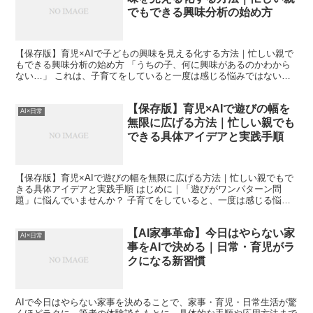
でもできる興味分析の始め方
【保存版】育児×AIで子どもの興味を見える化する方法｜忙しい親で
もできる興味分析の始め方 「うちの子、何に興味があるのかわから
ない…」 これは、子育てをしていると一度は感じる悩みではないで
しょうか。 おもちゃはすぐ飽きるし、好きだと思ってい...
【保存版】育児×AIで遊びの幅を
AI×日常
無限に広げる方法｜忙しい親でも
できる具体アイデアと実践手順
【保存版】育児×AIで遊びの幅を無限に広げる方法｜忙しい親でもで
きる具体アイデアと実践手順 はじめに｜「遊びがワンパターン問
題」に悩んでいませんか？ 子育てをしていると、一度は感じる悩み
があります。それが「遊びのネタが尽きる問題」です。 私...
【AI家事革命】今日はやらない家
AI×日常
事をAIで決める｜日常・育児がラ
クになる新習慣
AIで今日はやらない家事を決めることで、家事・育児・日常生活が驚