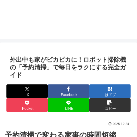
外出中も家がピカピカに！ロボット掃除機
の「予約清掃」で毎日をラクにする完全ガ
イド
X
Facebook
はてブ
Pocket
LINE
コピー
2025.12.24
予約清掃で変わる家事の時間短縮