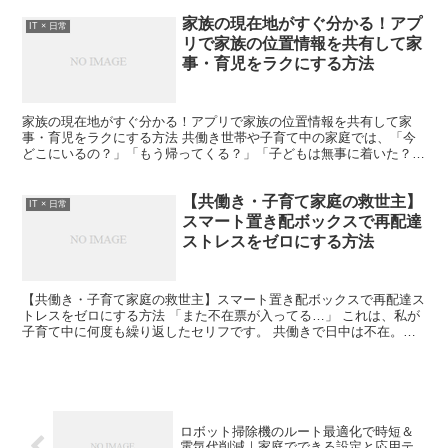
家族の現在地がすぐ分かる！アプ
IT × 日常
リで家族の位置情報を共有して家
事・育児をラクにする方法
家族の現在地がすぐ分かる！アプリで家族の位置情報を共有して家
事・育児をラクにする方法 共働き世帯や子育て中の家庭では、「今
どこにいるの？」「もう帰ってくる？」「子どもは無事に着いた？」
という確認が毎日のように発生します。こうした小さな確認は...
【共働き・子育て家庭の救世主】
IT × 日常
スマート置き配ボックスで再配達
ストレスをゼロにする方法
【共働き・子育て家庭の救世主】スマート置き配ボックスで再配達ス
トレスをゼロにする方法 「また不在票が入ってる…」 これは、私が
子育て中に何度も繰り返したセリフです。 共働きで日中は不在。帰
宅後は子どものご飯、お風呂、寝かしつけ…。そんな中で...
ロボット掃除機のルート最適化で時短＆
電気代削減｜家庭でできる設定と応用テ