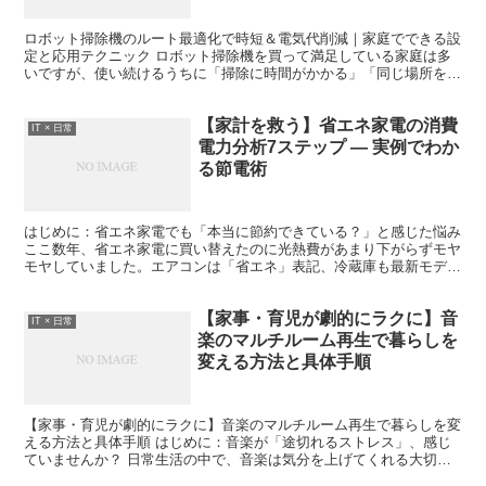
ロボット掃除機のルート最適化で時短＆電気代削減｜家庭でできる設
定と応用テクニック ロボット掃除機を買って満足している家庭は多
いですが、使い続けるうちに「掃除に時間がかかる」「同じ場所を何
度も往復して効率が悪い」「バッテリーがすぐ減る」といっ...
【家計を救う】省エネ家電の消費
IT × 日常
電力分析7ステップ — 実例でわか
る節電術
はじめに：省エネ家電でも「本当に節約できている？」と感じた悩み
ここ数年、省エネ家電に買い替えたのに光熱費があまり下がらずモヤ
モヤしていました。エアコンは「省エネ」表記、冷蔵庫も最新モデル
に替えたのに、電気料金は期待ほど減らず、家族で「使い...
【家事・育児が劇的にラクに】音
IT × 日常
楽のマルチルーム再生で暮らしを
変える方法と具体手順
【家事・育児が劇的にラクに】音楽のマルチルーム再生で暮らしを変
える方法と具体手順 はじめに：音楽が「途切れるストレス」、感じ
ていませんか？ 日常生活の中で、音楽は気分を上げてくれる大切な
存在です。しかし、家事や育児をしていると「音楽が途切れ...