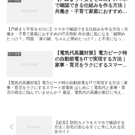
IT × 日常
で確認できる仕組みを作る方法｜
共働き・子育て家庭におすすめの
IT活用術
【戸締まり不安をゼロに】スマホで確認できる仕組みを作る方法｜共
働き・子育て家庭におすすめのIT活用術 外出後に気になる「鍵閉め
たっけ？」問題 「家の鍵、ちゃんと閉めたっけ？」と不安になった
ことはありませんか。私は子どもを保育園に送ったあと、...
【電気代高騰対策】電力ピーク時
IT × 日常
の自動節電をITで実現する方法｜
家事・育児をラクにするスマート
節電術
【電気代高騰対策】電力ピーク時の自動節電をITで実現する方法｜家
事・育児をラクにするスマート節電術 はじめに｜電気代と家事・育
児の両立に悩んでいませんか？ 最近、電気代の高騰が家計に与える
影響は大きくなっています。特に子育て世帯では、エアコ...
【必見】防犯カメラをスマホで確認する
方法｜自宅の安心をすぐに手に入れる完
全ガイド