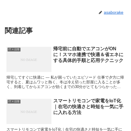
asaborake
関連記事
帰宅前に自動でエアコンがON
IT × 日常
に！スマホ連携で快適＆省エネに
する具体的手順と応用テクニック
帰宅してすぐに快適に — 私が困っていたエピソード 仕事で夕方に帰
宅すると、夏はムワッと熱く、冬は冷え切った部屋に入ることが多
く、到着してからエアコンが効くまでの30分がとてもつらかった経
験があります。特に子どもを連れて帰る時は、暑さや寒さ...
スマートリモコンで家電をIoT化
IT × 日常
｜在宅の快適さと時短を一気に手
に入れる方法
スマートリモコンで家電をIoT化｜在宅の快適さと時短を一気に手に