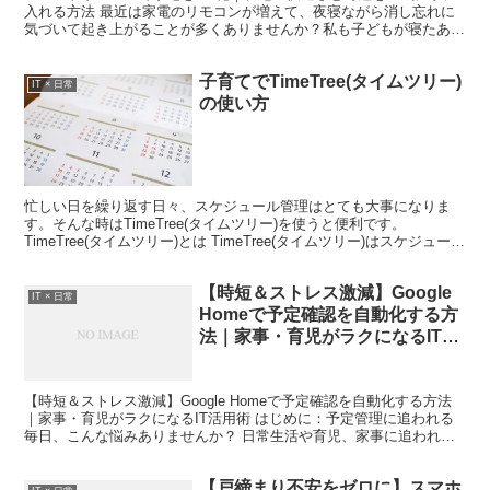
入れる方法 最近は家電のリモコンが増えて、夜寝ながら消し忘れに
気づいて起き上がることが多くありませんか？私も子どもが寝たあと
にリビングの扇風機やテレビを消し忘れてしまい、何度も...
子育てでTimeTree(タイムツリー)
IT × 日常
の使い方
忙しい日を繰り返す日々、スケジュール管理はとても大事になりま
す。そんな時はTimeTree(タイムツリー)を使うと便利です。
TimeTree(タイムツリー)とは TimeTree(タイムツリー)はスケジュール
管理ができるサービスです。カレ...
【時短＆ストレス激減】Google
IT × 日常
Homeで予定確認を自動化する方
法｜家事・育児がラクになるIT活
用術
【時短＆ストレス激減】Google Homeで予定確認を自動化する方法
｜家事・育児がラクになるIT活用術 はじめに：予定管理に追われる
毎日、こんな悩みありませんか？ 日常生活や育児、家事に追われて
いると、「今日の予定なんだっけ？」と頭が真っ...
【戸締まり不安をゼロに】スマホ