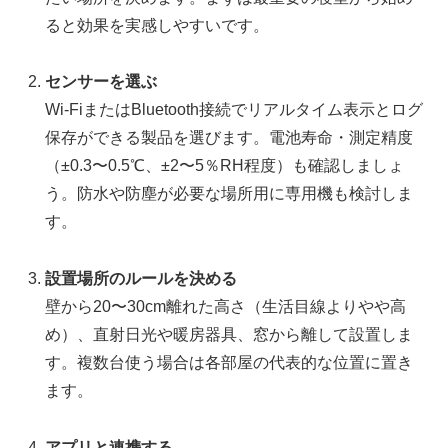
ると効果を実感しやすいです。
センサーを選ぶ
Wi-FiまたはBluetooth接続でリアルタイム表示とログ
保存ができる製品を選びます。電池寿命・測定精度
（±0.3〜0.5℃、±2〜5％RH程度）も確認しましょ
う。防水や防塵が必要な場所用に専用機も検討しま
す。
設置場所のルールを決める
壁から20〜30cm離れた高さ（生活目線よりやや高
め）、直射日光や暖房器具、窓から離して設置しま
す。複数台使う場合は各部屋の代表的な位置に置き
ます。
アプリと連携する