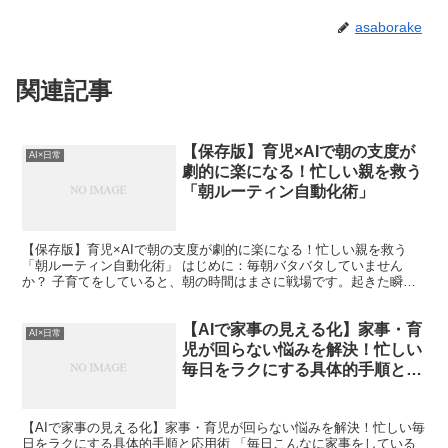
asaborake
関連記事
【保存版】育児×AIで朝の支度が
AI×日常
劇的に楽になる！忙しい親を救う
「朝ルーティン自動化術」
【保存版】育児×AIで朝の支度が劇的に楽になる！忙しい親を救う
「朝ルーティン自動化術」 はじめに：毎朝バタバタしていません
か？ 子育てをしていると、朝の時間はまさに戦場です。起きた瞬間
から「時間との戦い」が始まりますよね。 「早く起きて！」...
【AIで家事の見える化】家事・育
AI×日常
児が回らない悩みを解決！忙しい
毎日をラクにする具体的手順と応
用術
【AIで家事の見える化】家事・育児が回らない悩みを解決！忙しい毎
日をラクにする具体的手順と応用術 「毎日こんなに家事をしている