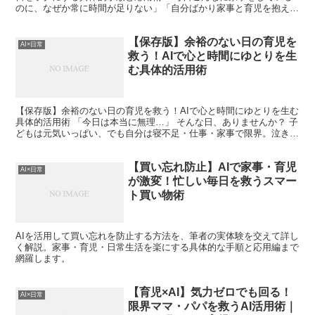
のに、なぜか常に時間が足りない」「自分ばかり家事と育児を抱えて
いる気がする」——そんなモヤモヤを感じたことはありま...
【保存版】余裕のない日の育児を
AI×日常
救う！AIで心と時間にゆとりを生
む具体的活用術
【保存版】余裕のない日の育児を救う！AIで心と時間にゆとりを生む
具体的活用術 「今日は本当に無理…」 そんな日、ありませんか？ 子
どもは元気いっぱい、でも自分は寝不足・仕事・家事で限界。泣き声
にイライラしてしまい、「こんなはずじゃなかった」...
【買い忘れ防止】AIで家事・育児
AI×日常
が激変！忙しい毎日を救うスマー
ト買い物術
AIを活用して買い忘れを防止する方法を、筆者の実体験を交えて詳し
く解説。家事・育児・日常生活を楽にする具体的な手順と応用編まで
網羅します。
【育児×AI】気力ゼロでも回る！
AI×日常
限界ママ・パパを救うAI活用術｜