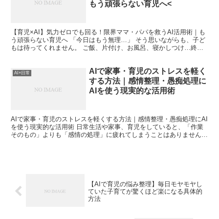
もう頑張らない育児へ<
【育児×AI】気力ゼロでも回る！限界ママ・パパを救うAI活用術｜も
う頑張らない育児へ 「今日はもう無理…」 そう思いながらも、子ど
もは待ってくれません。 ご飯、片付け、お風呂、寝かしつけ…終わ
らないタスクに、気力がゼロになる瞬間は誰にでもあ...
AIで家事・育児のストレスを軽く
AI×日常
する方法｜感情整理・愚痴処理に
AIを使う現実的な活用術
AIで家事・育児のストレスを軽くする方法｜感情整理・愚痴処理にAI
を使う現実的な活用術 日常生活や家事、育児をしていると、「作業
そのもの」よりも「感情の処理」に疲れてしまうことはありません
か。私はあります。しかも、ほぼ毎日です。 洗濯物が山...
【AIで育児の悩み整理】毎日モヤモヤし
ていた子育てが驚くほど楽になる具体的
方法