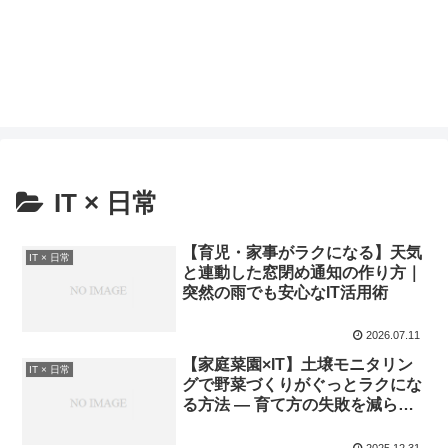
IT × 日常
【育児・家事がラクになる】天気
IT × 日常
と連動した窓閉め通知の作り方｜
突然の雨でも安心なIT活用術
2026.07.11
【家庭菜園×IT】土壌モニタリン
IT × 日常
グで野菜づくりがぐっとラクにな
る方法 — 育て方の失敗を減らす
実践ガイド
2025.12.31