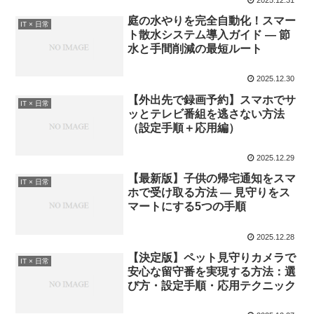
庭の水やりを完全自動化！スマー
IT × 日常
ト散水システム導入ガイド — 節
水と手間削減の最短ルート
2025.12.30
【外出先で録画予約】スマホでサ
IT × 日常
ッとテレビ番組を逃さない方法
（設定手順＋応用編）
2025.12.29
【最新版】子供の帰宅通知をスマ
IT × 日常
ホで受け取る方法 — 見守りをス
マートにする5つの手順
2025.12.28
【決定版】ペット見守りカメラで
IT × 日常
安心な留守番を実現する方法：選
び方・設定手順・応用テクニック