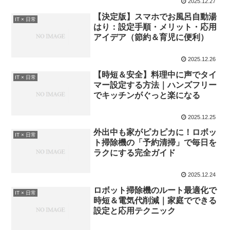
2025.12.27
【決定版】スマホでお風呂自動湯
IT × 日常
はり：設定手順・メリット・応用
アイデア（節約＆育児に便利）
2025.12.26
【時短＆安全】料理中に声でタイ
IT × 日常
マー設定する方法｜ハンズフリー
でキッチンがぐっと楽になる
2025.12.25
外出中も家がピカピカに！ロボッ
IT × 日常
ト掃除機の「予約清掃」で毎日を
ラクにする完全ガイド
2025.12.24
ロボット掃除機のルート最適化で
IT × 日常
時短＆電気代削減｜家庭でできる
設定と応用テクニック