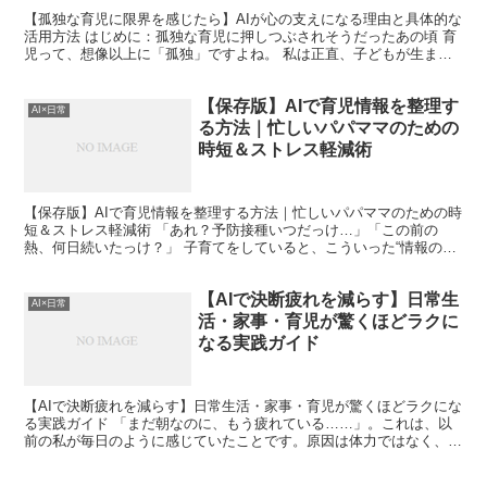
【孤独な育児に限界を感じたら】AIが心の支えになる理由と具体的な
活用方法 はじめに：孤独な育児に押しつぶされそうだったあの頃 育
児って、想像以上に「孤独」ですよね。 私は正直、子どもが生まれ
る前まで「大変だけど幸せな時間なんだろうな」と思っ...
【保存版】AIで育児情報を整理す
AI×日常
る方法｜忙しいパパママのための
時短＆ストレス軽減術
【保存版】AIで育児情報を整理する方法｜忙しいパパママのための時
短＆ストレス軽減術 「あれ？予防接種いつだっけ…」「この前の
熱、何日続いたっけ？」 子育てをしていると、こういった“情報の管
理”に悩むことはありませんか？ 私は30代で子育てを...
【AIで決断疲れを減らす】日常生
AI×日常
活・家事・育児が驚くほどラクに
なる実践ガイド
【AIで決断疲れを減らす】日常生活・家事・育児が驚くほどラクにな
る実践ガイド 「まだ朝なのに、もう疲れている……」。これは、以
前の私が毎日のように感じていたことです。原因は体力ではなく、決
断疲れでした。日常生活・家事・育児には、小さな選択が...