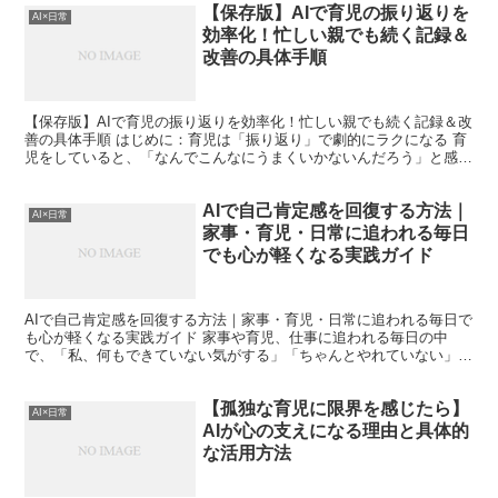
【保存版】AIで育児の振り返りを
AI×日常
効率化！忙しい親でも続く記録＆
改善の具体手順
【保存版】AIで育児の振り返りを効率化！忙しい親でも続く記録＆改
善の具体手順 はじめに：育児は「振り返り」で劇的にラクになる 育
児をしていると、「なんでこんなにうまくいかないんだろう」と感じ
る瞬間はありませんか。毎日忙しく、気づけば同じこと...
AIで自己肯定感を回復する方法｜
AI×日常
家事・育児・日常に追われる毎日
でも心が軽くなる実践ガイド
AIで自己肯定感を回復する方法｜家事・育児・日常に追われる毎日で
も心が軽くなる実践ガイド 家事や育児、仕事に追われる毎日の中
で、「私、何もできていない気がする」「ちゃんとやれていない」と
自己肯定感が下がってしまうことはありませんか。私自身、...
【孤独な育児に限界を感じたら】
AI×日常
AIが心の支えになる理由と具体的
な活用方法