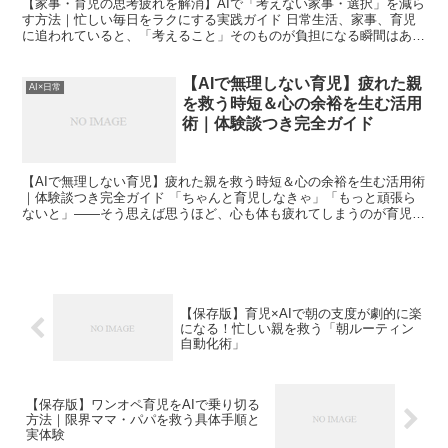
【家事・育児の思考疲れを解消】AIで「考えない家事・選択」を減ら
す方法｜忙しい毎日をラクにする実践ガイド 日常生活、家事、育児
に追われていると、「考えること」そのものが負担になる瞬間はあり
ませんか。私は正直、毎日のようにあります。 献立を考...
【AIで無理しない育児】疲れた親
AI×日常
を救う時短＆心の余裕を生む活用
術｜体験談つき完全ガイド
【AIで無理しない育児】疲れた親を救う時短＆心の余裕を生む活用術
｜体験談つき完全ガイド 「ちゃんと育児しなきゃ」「もっと頑張ら
ないと」——そう思えば思うほど、心も体も疲れてしまうのが育児で
す。 私自身、子どもが小さい頃は「全部自分でやるのが...
【保存版】育児×AIで朝の支度が劇的に楽
になる！忙しい親を救う「朝ルーティン
自動化術」
【保存版】ワンオペ育児をAIで乗り切る
方法｜限界ママ・パパを救う具体手順と
実体験