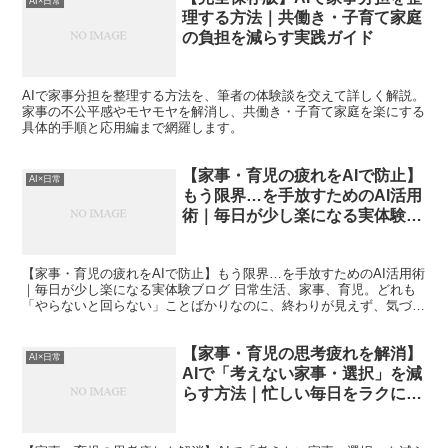
AI×日常
理する方法｜共働き・子育て家庭
の負担を減らす実践ガイド
AIで家事分担を整理する方法を、筆者の体験談を交えて詳しく解説。
家事の不公平感やモヤモヤを解消し、共働き・子育て家庭を楽にする
具体的手順と応用編まで網羅します。
【家事・育児の疲れをAIで防止】
AI×日常
もう限界…を手放すためのAI活用
術｜毎日が少し楽になる実体験ブ
ログ
【家事・育児の疲れをAIで防止】もう限界…を手放すためのAI活用術
｜毎日が少し楽になる実体験ブログ 日常生活、家事、育児。どれも
「やらないと回らない」ことばかりなのに、終わりが見えず、気づけ
ば心も体もクタクタ……そんな経験はありませんか。私...
【家事・育児の思考疲れを解消】
AI×日常
AIで「考えない家事・選択」を減
らす方法｜忙しい毎日をラクにす
る実践ガイド