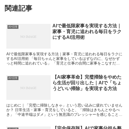
関連記事
AIで最低限家事を実現する方法｜
AI×日常
家事・育児に追われる毎日をラク
にするAI活用術
AIで最低限家事を実現する方法｜家事・育児に追われる毎日をラクに
するAI活用術 「毎日ちゃんと家事をしているはずなのに、なぜかず
っと時間に追われている」 「育児と仕事の合間に家事をこなすだけ
で一日が終わってしまう」 これは、少し前までの私自...
【AI家事革命】完璧掃除をやめた
AI×日常
ら生活が回り出した｜AIで「ちょ
うどいい掃除」を実現する方法
はじめに｜「完璧に掃除しなきゃ」という思い込みに疲れていません
か？ 日常生活・家事・育児をしていると、「掃除はきちんとやるべ
き」「中途半端はダメ」という無意識のプレッシャーを感じることは
ありませんか。私自身、以前はその考えに強く縛られていま...
【完全保存版】AIで家事分担を整