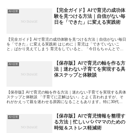
気がする」と感じることはありませんか？私はまさにその...
【完全ガイド】AIで育児の成功体
AI×日常
験を見つける方法｜自信がない毎
日を「できた」に変える実践術
【完全ガイド】AIで育児の成功体験を見つける方法｜自信がない毎日
を「できた」に変える実践術 はじめに｜育児は「できていないこ
と」ばかり見えてしまう 育児をしていると、「今日もちゃんとでき
なかったな」と感じる瞬間が増えていきます。朝はバタバタ...
【保存版】AIで育児の軸を作る方
AI×日常
法｜迷わない子育てを実現する具
体ステップと体験談
【保存版】AIで育児の軸を作る方法｜迷わない子育てを実現する具体
ステップと体験談 「子育てに正解はない」とよく言われますが、そ
れがかえって親を迷わせる原因になることもあります。特に30代で
仕事と育児を両立していると、日々の判断の連続に疲れて...
【保存版】AIで育児情報を整理す
AI×日常
る方法｜忙しいパパママのための
時短＆ストレス軽減術