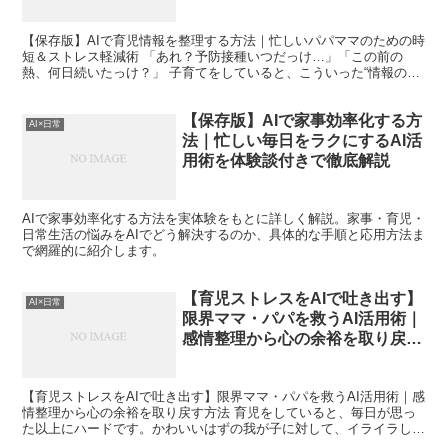
【保存版】AIで育児情報を整理する方法｜忙しいパパママのための時
短＆ストレス軽減術 「あれ？予防接種いつだっけ…」「この前の
熱、何日続いたっけ？」 子育てをしていると、こういった“情報の管
理”に悩むことはありませんか？ 私は30代で子育てを...
【保存版】AIで家事効率化する方
AI×日常
法｜忙しい毎日をラクにするAI活
用術を体験談付きで徹底解説
AIで家事効率化する方法を実体験をもとに詳しく解説。家事・育児・
日常生活の悩みをAIでどう解決するのか、具体的な手順と応用方法ま
で網羅的に紹介します。
【育児ストレスをAIで吐き出す】
AI×日常
限界ママ・パパを救うAI活用術｜
感情整理から心の余裕を取り戻す
方法
【育児ストレスをAIで吐き出す】限界ママ・パパを救うAI活用術｜感
情整理から心の余裕を取り戻す方法 育児をしていると、毎日が思っ
た以上にハードです。かわいいはずの我が子に対して、イライラして
しまう自分に自己嫌悪を感じたり、「こんなにしんどい...