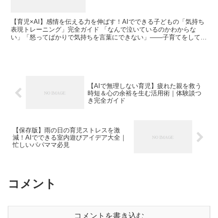
【育児×AI】感情を伝える力を伸ばす！AIでできる子どもの「気持ち
表現トレーニング」完全ガイド 「なんで泣いているのかわからな
い」「怒ってばかりで気持ちを言葉にできない」――子育てをしてい
ると、そんな悩みに直面することはありませんか？ 私自...
【AIで無理しない育児】疲れた親を救う
時短＆心の余裕を生む活用術｜体験談つ
き完全ガイド
【保存版】雨の日の育児ストレスを激
減！AIでできる室内遊びアイデア大全｜
忙しいパパママ必見
コメント
コメントを書き込む