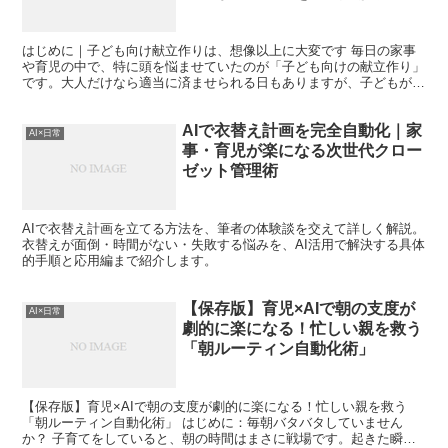
はじめに｜子ども向け献立作りは、想像以上に大変です 毎日の家事
や育児の中で、特に頭を悩ませていたのが「子ども向けの献立作り」
です。大人だけなら適当に済ませられる日もありますが、子どもがい
るとそうはいきません。 栄養バランスは大丈夫か、好き嫌...
AIで衣替え計画を完全自動化｜家
AI×日常
事・育児が楽になる次世代クロー
ゼット管理術
AIで衣替え計画を立てる方法を、筆者の体験談を交えて詳しく解説。
衣替えが面倒・時間がない・失敗する悩みを、AI活用で解決する具体
的手順と応用編まで紹介します。
【保存版】育児×AIで朝の支度が
AI×日常
劇的に楽になる！忙しい親を救う
「朝ルーティン自動化術」
【保存版】育児×AIで朝の支度が劇的に楽になる！忙しい親を救う
「朝ルーティン自動化術」 はじめに：毎朝バタバタしていません
か？ 子育てをしていると、朝の時間はまさに戦場です。起きた瞬間