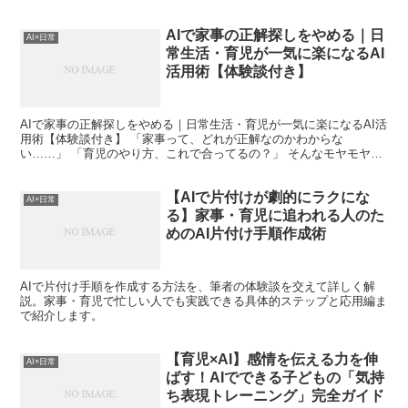
から「時間との戦い」が始まりますよね。 「早く起きて！」...
AIで家事の正解探しをやめる｜日
AI×日常
常生活・育児が一気に楽になるAI
活用術【体験談付き】
AIで家事の正解探しをやめる｜日常生活・育児が一気に楽になるAI活
用術【体験談付き】 「家事って、どれが正解なのかわからな
い……」 「育児のやり方、これで合ってるの？」 そんなモヤモヤ
を、私は長い間抱えていました。掃除の頻度、洗濯のやり方、...
【AIで片付けが劇的にラクにな
AI×日常
る】家事・育児に追われる人のた
めのAI片付け手順作成術
AIで片付け手順を作成する方法を、筆者の体験談を交えて詳しく解
説。家事・育児で忙しい人でも実践できる具体的ステップと応用編ま
で紹介します。
【育児×AI】感情を伝える力を伸
AI×日常
ばす！AIでできる子どもの「気持
ち表現トレーニング」完全ガイド